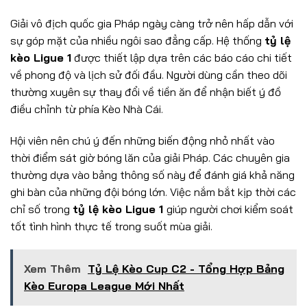
Giải vô địch quốc gia Pháp ngày càng trở nên hấp dẫn với
sự góp mặt của nhiều ngôi sao đẳng cấp. Hệ thống
tỷ lệ
kèo Ligue 1
được thiết lập dựa trên các báo cáo chi tiết
về phong độ và lịch sử đối đầu. Người dùng cần theo dõi
thường xuyên sự thay đổi về tiền ăn để nhận biết ý đồ
điều chỉnh từ phía Kèo Nhà Cái.
Hội viên nên chú ý đến những biến động nhỏ nhất vào
thời điểm sát giờ bóng lăn của giải Pháp. Các chuyên gia
thường dựa vào bảng thông số này để đánh giá khả năng
ghi bàn của những đội bóng lớn. Việc nắm bắt kịp thời các
chỉ số trong
tỷ lệ kèo Ligue 1
giúp người chơi kiểm soát
tốt tình hình thực tế trong suốt mùa giải.
Xem Thêm
Tỷ Lệ Kèo Cup C2 - Tổng Hợp Bảng
Kèo Europa League Mới Nhất