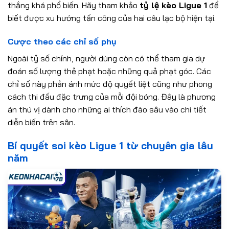
thắng khá phổ biến. Hãy tham khảo
tỷ lệ kèo Ligue 1
để
biết được xu hướng tấn công của hai câu lạc bộ hiện tại.
Cược theo các chỉ số phụ
Ngoài tỷ số chính, người dùng còn có thể tham gia dự
đoán số lượng thẻ phạt hoặc những quả phạt góc. Các
chỉ số này phản ánh mức độ quyết liệt cũng như phong
cách thi đấu đặc trưng của mỗi đội bóng. Đây là phương
án thú vị dành cho những ai thích đào sâu vào chi tiết
diễn biến trên sân.
Bí quyết soi kèo Ligue 1 từ chuyên gia lâu
năm