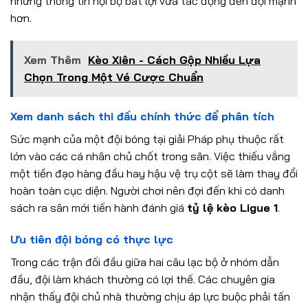
những thông tin nội bộ bất lợi vừa tác động đến đội mạnh
hơn.
Xem Thêm
Kèo Xiên - Cách Gộp Nhiều Lựa
Chọn Trong Một Vé Cược Chuẩn
Xem danh sách thi đấu chính thức để phân tích
Sức mạnh của một đội bóng tại giải Pháp phụ thuộc rất
lớn vào các cá nhân chủ chốt trong sân. Việc thiếu vắng
một tiền đạo hàng đầu hay hậu vệ trụ cột sẽ làm thay đổi
hoàn toàn cục diện. Người chơi nên đợi đến khi có danh
sách ra sân mới tiến hành đánh giá
tỷ lệ kèo Ligue 1
.
Ưu tiên đội bóng có thực lực
Trong các trận đối đầu giữa hai câu lạc bộ ở nhóm dẫn
đầu, đội làm khách thường có lợi thế. Các chuyên gia
nhận thấy đội chủ nhà thường chịu áp lực buộc phải tấn