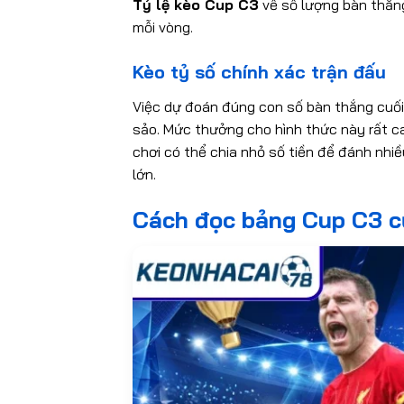
Tỷ lệ kèo Cup C3
về số lượng bàn thắn
mỗi vòng.
Kèo tỷ số chính xác trận đấu
Việc dự đoán đúng con số bàn thắng cuối 
sảo. Mức thưởng cho hình thức này rất c
chơi có thể chia nhỏ số tiền để đánh nh
lớn.
Cách đọc bảng Cup C3 cư