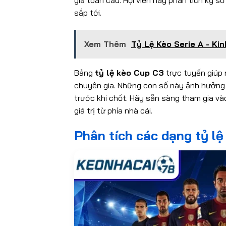
sắp tới.
Xem Thêm
Tỷ Lệ Kèo Serie A - Ki
Bảng
tỷ lệ kèo Cup C3
trực tuyến giúp 
chuyên gia. Những con số này ảnh hưởng tr
trước khi chốt. Hãy sẵn sàng tham gia v
giá trị từ phía nhà cái.
Phân tích các dạng tỷ l