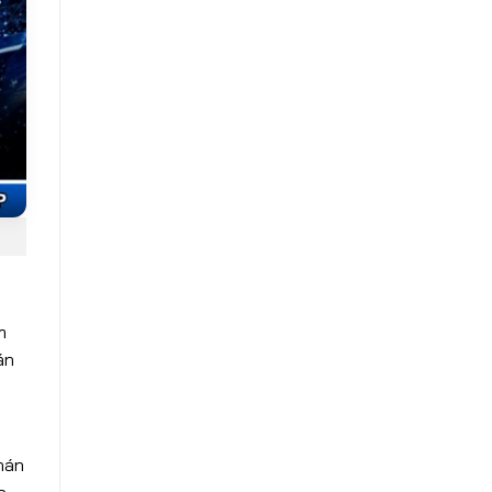
m
án
hán
o