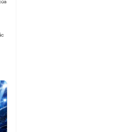
của
ắc