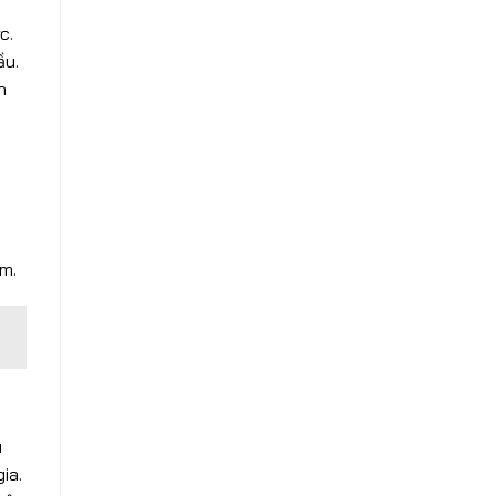
c.
ầu.
n
ểm.
u
ia.