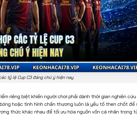
ác tỷ lệ Cup C3 đáng chú ý hiện nay
ểm riêng biệt khiến người chơi phải dành thời gian nghiên cứu
 bóng hoặc tình hình chấn thương luôn là yếu tố then chốt để 
hương thức khác nhau để tối ưu hóa nguồn vốn cá nhân trong 