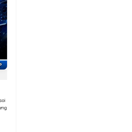
soi
từng