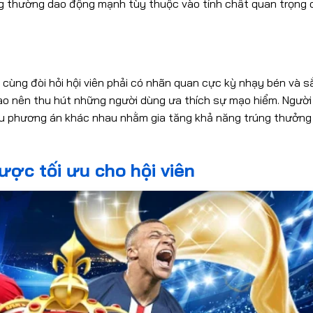
g thường dao động mạnh tùy thuộc vào tính chất quan trọng 
cùng đòi hỏi hội viên phải có nhãn quan cực kỳ nhạy bén và s
ao nên thu hút những người dùng ưa thích sự mạo hiểm. Người
iều phương án khác nhau nhằm gia tăng khả năng trúng thưởng
ợc tối ưu cho hội viên