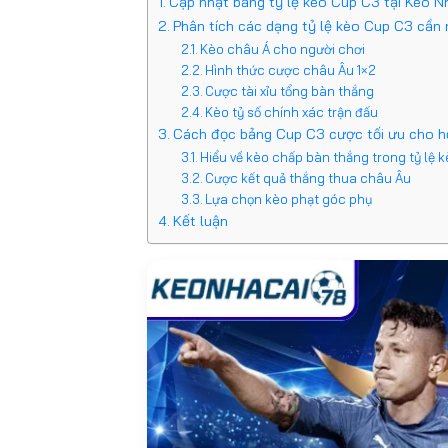
Cập nhật bảng tỷ lệ kèo Cup C3 tại Kèo N
Phân tích các dạng tỷ lệ kèo Cup C3 cần
Kèo châu Á cho người chơi
Hình thức cược châu Âu 1×2
Cược tài xỉu tổng bàn thắng
Kèo tỷ số chính xác trận đấu
Cách đọc bảng Cup C3 cược tối ưu cho hộ
Hiểu về kèo chấp bàn thắng trong tỷ lệ 
Cược kết quả thắng thua châu Âu
Lựa chọn kèo phạt góc phụ
Kết luận