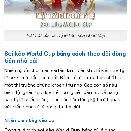
Mặt trái của các tỷ lệ kèo mùa World Cup
Soi kèo World Cup bằng cách theo dõi dòng
tiền nhà cái
Nhiều người chơi mắc sai lầm kinh điển khi chỉ kiểm tra tỷ
lệ cược một lần duy nhất. Bảng tỷ lệ cược thực chất là
một thị trường chứng khoán thu nhỏ. Các con số này
biến động liên tục dựa trên dòng tiền đầu tư. Để nâng
cao tỷ lệ chiến thắng, bạn cần nằm lòng kỹ thuật quan
sát biến động tỷ lệ bóng đá thế giới.
Nhận diện bẫy kèo dụ
Trong quá trình
soi kèo World Cup
, bảng tỷ lệ cược