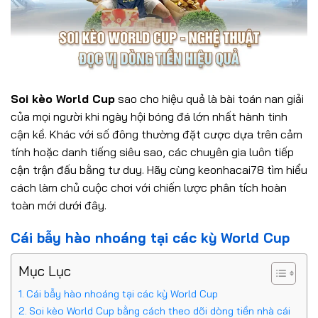
Soi kèo World Cup
sao cho hiệu quả là bài toán nan giải
của mọi người khi ngày hội bóng đá lớn nhất hành tinh
cận kề. Khác với số đông thường đặt cược dựa trên cảm
tính hoặc danh tiếng siêu sao, các chuyên gia luôn tiếp
cận trận đấu bằng tư duy. Hãy cùng keonhacai78 tìm hiểu
cách làm chủ cuộc chơi với chiến lược phân tích hoàn
toàn mới dưới đây.
Cái bẫy hào nhoáng tại các kỳ World Cup
Mục Lục
Cái bẫy hào nhoáng tại các kỳ World Cup
Soi kèo World Cup bằng cách theo dõi dòng tiền nhà cái