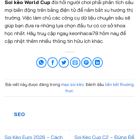
Soi kèo World Cup
đòi hỏi người chơi phải phân tích sâu
mọi biến động trên bảng điện tử để nắm bắt xu hướng thị
trường. Việc làm chủ các công cụ dữ liệu chuyên sâu sẽ
giúp bạn đưa ra những lựa chọn đầu tư có cơ sở khoa
học nhất. Hãy truy cập ngay keonhacai78 hôm nay để
cập nhật thêm nhiều thông tin hữu ích khác.
Bài viết này được đăng trong
mẹo soi kèo
. Đánh dấu
liên kết thường
trực
.
SEO
Soi Kèo Euro 2026 – Cách
Soi Kèo Cup C2 – Đừng Để