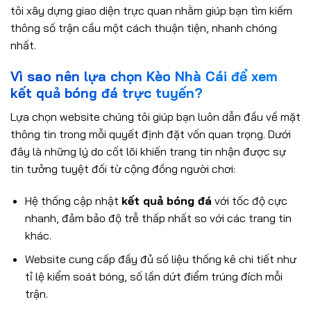
tôi xây dựng giao diện trực quan nhằm giúp bạn tìm kiếm
thông số trận cầu một cách thuận tiện, nhanh chóng
nhất.
Vì sao nên lựa chọn Kèo Nhà Cái để xem
kết quả bóng đá trực tuyến?
Lựa chọn website chúng tôi giúp bạn luôn dẫn đầu về mặt
thông tin trong mỗi quyết định đặt vốn quan trọng. Dưới
đây là những lý do cốt lõi khiến trang tin nhận được sự
tin tưởng tuyệt đối từ cộng đồng người chơi:
Hệ thống cập nhật
kết quả bóng đá
với tốc độ cực
nhanh, đảm bảo độ trễ thấp nhất so với các trang tin
khác.
Website cung cấp đầy đủ số liệu thống kê chi tiết như
tỉ lệ kiểm soát bóng, số lần dứt điểm trúng đích mỗi
trận.