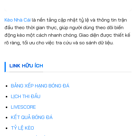
Kèo Nhà Cái
là nền tảng cập nhật tỷ lệ và thông tin trận
đấu theo thời gian thực, giúp người dùng theo dõi biến
động kèo một cách nhanh chóng. Giao diện được thiết kế
rõ ràng, tối ưu cho việc tra cứu và so sánh dữ liệu.
LINK HỮU ÍCH
BẢNG XẾP HẠNG BÓNG ĐÁ
LỊCH THI ĐẤU
LIVESCORE
KẾT QUẢ BÓNG ĐÁ
TỶ LỆ KÈO