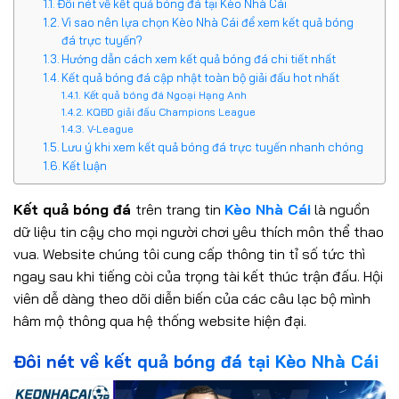
Đôi nét về kết quả bóng đá tại Kèo Nhà Cái
Vì sao nên lựa chọn Kèo Nhà Cái để xem kết quả bóng
đá trực tuyến?
Hướng dẫn cách xem kết quả bóng đá chi tiết nhất
Kết quả bóng đá cập nhật toàn bộ giải đấu hot nhất
Kết quả bóng đá Ngoại Hạng Anh
KQBD giải đấu Champions League
V-League
Lưu ý khi xem kết quả bóng đá trực tuyến nhanh chóng
Kết luận
Kết quả bóng đá
trên trang tin
Kèo Nhà Cái
là nguồn
dữ liệu tin cậy cho mọi người chơi yêu thích môn thể thao
vua. Website chúng tôi cung cấp thông tin tỉ số tức thì
ngay sau khi tiếng còi của trọng tài kết thúc trận đấu. Hội
viên dễ dàng theo dõi diễn biến của các câu lạc bộ mình
hâm mộ thông qua hệ thống website hiện đại.
Đôi nét về kết quả bóng đá tại Kèo Nhà Cái