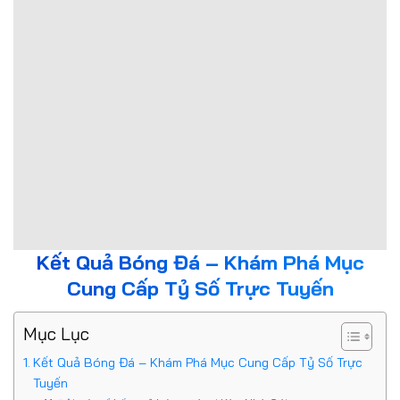
Kết Quả Bóng Đá – Khám Phá Mục
Cung Cấp Tỷ Số Trực Tuyến
Mục Lục
Kết Quả Bóng Đá – Khám Phá Mục Cung Cấp Tỷ Số Trực
Tuyến