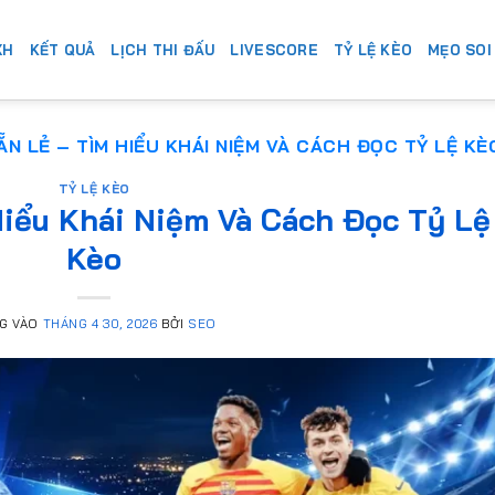
XH
KẾT QUẢ
LỊCH THI ĐẤU
LIVESCORE
TỶ LỆ KÈO
MẸO SOI
N LẺ – TÌM HIỂU KHÁI NIỆM VÀ CÁCH ĐỌC TỶ LỆ KÈ
TỶ LỆ KÈO
iểu Khái Niệm Và Cách Đọc Tỷ Lệ
Kèo
G VÀO
THÁNG 4 30, 2026
BỞI
SEO