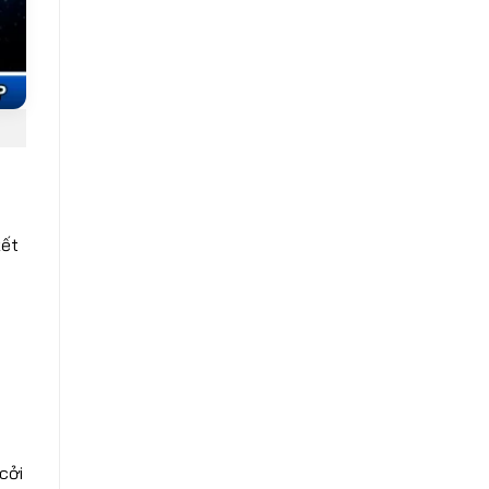
kết
cởi