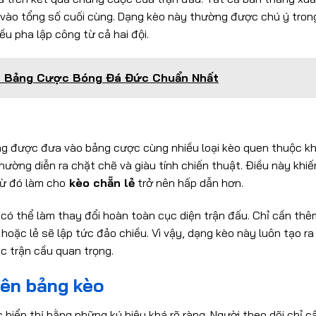
h vào tổng số cuối cùng. Dạng kèo này thường được chú ý tron
u pha lập công từ cả hai đội.
 - Bảng Cược Bóng Đá Đức Chuẩn Nhất
ờng được đưa vào bảng cược cùng nhiều loại kèo quen thuộc kh
hường diễn ra chặt chẽ và giàu tính chiến thuật. Điều này khiế
từ đó làm cho
kèo chẵn lẻ
trở nên hấp dẫn hơn.
có thể làm thay đổi hoàn toàn cục diện trận đấu. Chỉ cần thê
oặc lẻ sẽ lập tức đảo chiều. Vì vậy, dạng kèo này luôn tạo ra
c trận cầu quan trọng.
rên bảng kèo
 hiển thị bằng những ký hiệu khá rõ ràng. Người theo dõi chỉ c