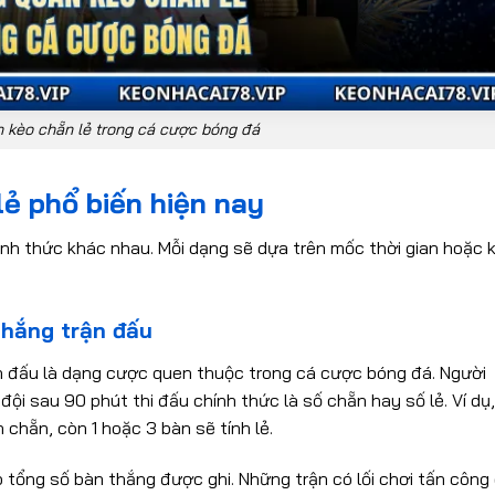
 kèo chẵn lẻ trong cá cược bóng đá
lẻ phổ biến hiện nay
hình thức khác nhau. Mỗi dạng sẽ dựa trên mốc thời gian hoặc 
thắng trận đấu
n đấu là dạng cược quen thuộc trong cá cược bóng đá. Người
ội sau 90 phút thi đấu chính thức là số chẵn hay số lẻ. Ví dụ,
 chẵn, còn 1 hoặc 3 bàn sẽ tính lẻ.
tổng số bàn thắng được ghi. Những trận có lối chơi tấn công 