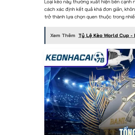
Loại kèo này thường xuất hiện bên cạnh 
cách xác định kết quả khá đơn giản, khôn
trở thành lựa chọn quen thuộc trong nhiề
Xem Thêm
Tỷ Lệ Kèo World Cup - 