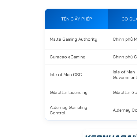
TÊN GIẤY PHÉP
CƠ QU
Malta Gaming Authority
Chính phủ M
Curacao eGaming
Chính phủ 
Isle of Man
Isle of Man GSC
Governmen
Gibraltar Licensing
Gibraltar G
Alderney Gambling
Alderney C
Control