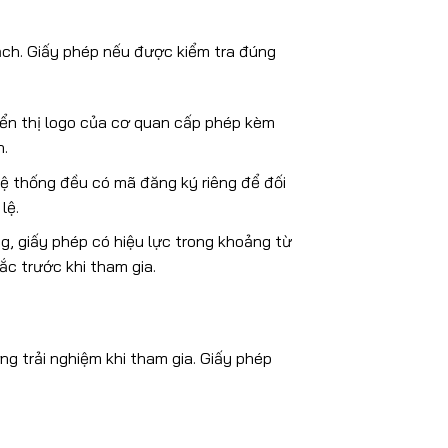
ạch. Giấy phép
nếu được kiểm tra đúng
iển thị logo của cơ quan cấp phép kèm
n.
 hệ thống đều có mã đăng ký riêng để đối
lệ.
g, giấy phép có hiệu lực trong khoảng từ
ắc trước khi tham gia.
g trải nghiệm khi tham gia. Giấy phép