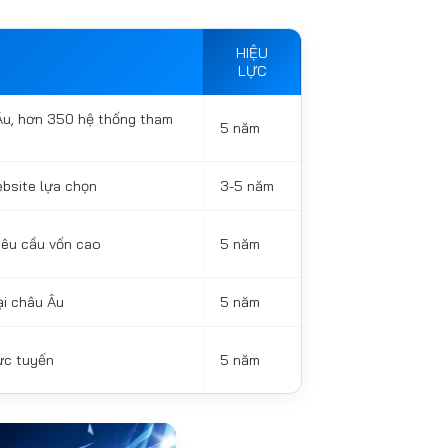
HIỆU
LỰC
 Âu, hơn 350 hệ thống tham
5 năm
ebsite lựa chọn
3-5 năm
 yêu cầu vốn cao
5 năm
ại châu Âu
5 năm
ực tuyến
5 năm