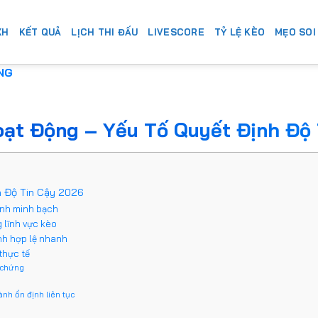
XH
KẾT QUẢ
LỊCH THI ĐẤU
LIVESCORE
TỶ LỆ KÈO
MẸO SOI
NG
ạt Động – Yếu Tố Quyết Định Độ
h Độ Tin Cậy 2026
tính minh bạch
 lĩnh vực kèo
ính hợp lệ nhanh
 thực tế
 chứng
h ổn định liên tục