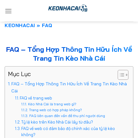
Bỏ
qua
nội
KEONHACAI
»
FAQ
dung
FAQ – Tổng Hợp Thông Tin Hữu Ích Về
Trang Tin Kèo Nhà Cái
Mục Lục
FAQ – Tổng Hợp Thông Tin Hữu Ích Về Trang Tin Kèo Nhà
Cái
FAQ về trang web
Kèo Nhà Cái là trang web gì?
Trang web có hợp pháp không?
FAQ liên quan đến vấn đề thu phí người dùng
Tỷ lệ kèo trên Kèo Nhà Cái lấy từ đâu?
FAQ về web có đảm bảo độ chính xác của tỷ lệ kèo
không?