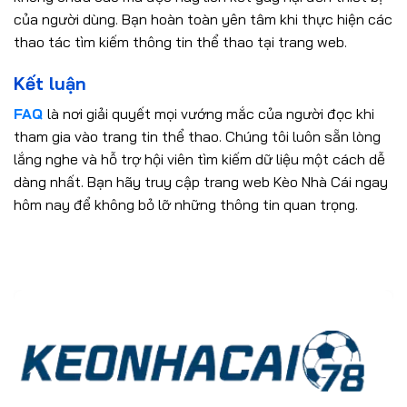
của người dùng. Bạn hoàn toàn yên tâm khi thực hiện các
thao tác tìm kiếm thông tin thể thao tại trang web.
Kết luận
FAQ
là nơi giải quyết mọi vướng mắc của người đọc khi
tham gia vào trang tin thể thao. Chúng tôi luôn sẵn lòng
lắng nghe và hỗ trợ hội viên tìm kiếm dữ liệu một cách dễ
dàng nhất. Bạn hãy truy cập trang web Kèo Nhà Cái ngay
hôm nay để không bỏ lỡ những thông tin quan trọng.