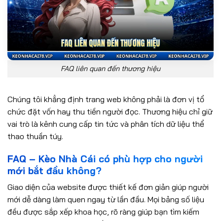
FAQ liên quan đến thương hiệu
Chúng tôi khẳng định trang web không phải là đơn vị tổ
chức đặt vốn hay thu tiền người đọc. Thương hiệu chỉ giữ
vai trò là kênh cung cấp tin tức và phân tích dữ liệu thể
thao thuần túy.
FAQ – Kèo Nhà Cái có phù hợp cho người
mới bắt đầu không?
Giao diện của website được thiết kế đơn giản giúp người
mới dễ dàng làm quen ngay từ lần đầu. Mọi bảng số liệu
đều được sắp xếp khoa học, rõ ràng giúp bạn tìm kiếm