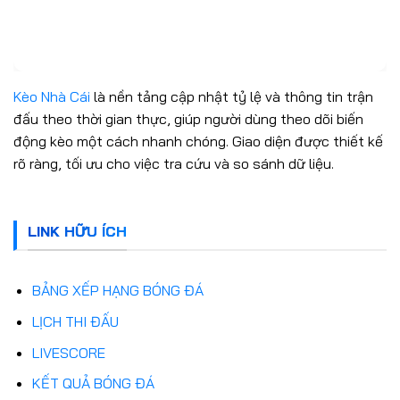
Kèo Nhà Cái
là nền tảng cập nhật tỷ lệ và thông tin trận
đấu theo thời gian thực, giúp người dùng theo dõi biến
động kèo một cách nhanh chóng. Giao diện được thiết kế
rõ ràng, tối ưu cho việc tra cứu và so sánh dữ liệu.
LINK HỮU ÍCH
BẢNG XẾP HẠNG BÓNG ĐÁ
LỊCH THI ĐẤU
LIVESCORE
KẾT QUẢ BÓNG ĐÁ