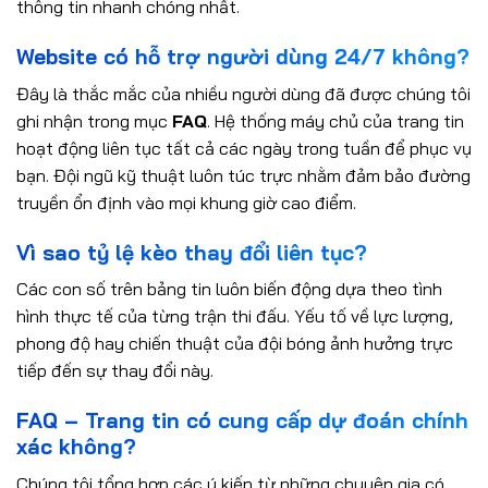
thông tin nhanh chóng nhất.
Website có hỗ trợ người dùng 24/7 không?
Đây là thắc mắc của nhiều người dùng đã được chúng tôi
ghi nhận trong mục
FAQ
. Hệ thống máy chủ của trang tin
hoạt động liên tục tất cả các ngày trong tuần để phục vụ
bạn. Đội ngũ kỹ thuật luôn túc trực nhằm đảm bảo đường
truyền ổn định vào mọi khung giờ cao điểm.
Vì sao tỷ lệ kèo thay đổi liên tục?
Các con số trên bảng tin luôn biến động dựa theo tình
hình thực tế của từng trận thi đấu. Yếu tố về lực lượng,
phong độ hay chiến thuật của đội bóng ảnh hưởng trực
tiếp đến sự thay đổi này.
FAQ – Trang tin có cung cấp dự đoán chính
xác không?
Chúng tôi tổng hợp các ý kiến từ những chuyên gia có